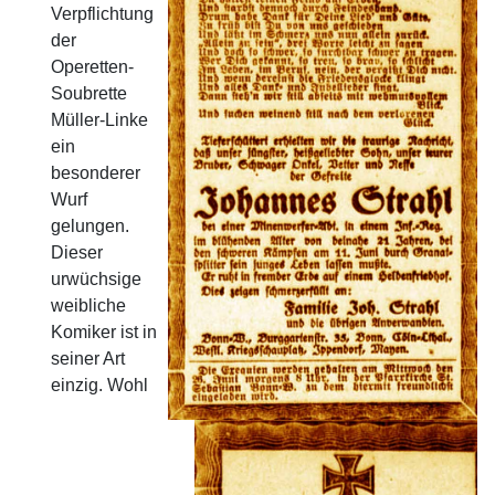
Verpflichtung
der
Operetten-
Soubrette
Müller-Linke
ein
besonderer
Wurf
gelungen.
Dieser
urwüchsige
weibliche
Komiker ist in
seiner Art
einzig. Wohl