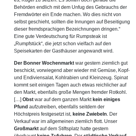
Behörden endlich mit dem Unfug des Gebrauchs der
Fremdwörter ein Ende machen. Wo dies nicht von
selbst geschieht, sollten die Innungen auf Beseitigung
dieser fremdsprachigen Bezeichnungen dringen.“
Eine gute Verdeutschung für Rumpsteak ist
„Rumpfstück“, die jetzt schon vielfach auf den
Speisekarten der Gasthäuser angewandt wird.
Der Bonner Wochenmarkt
war gestern ziemlich gut
beschickt, vorwiegend aber wieder mit Gemüse, Kopf-
und Endiviensalat, Kohlrabien und Kleinzeug. Spinat
kommt seit einigen Tagen auch etwas reichlicher auf
den Markt, ebenfalls große Mengen fremder Rotkohl.
[…]
Obst
war auf dem ganzen Markt
kein einiges
Pfund
aufzutreiben, ebenfalls seitdem der
Höchstpreis festgesetzt ist,
keine
Zwiebeln
. Der
Verkauf war im allgemeinen ziemlich flott. Unser
Großmarkt
auf dem Stiftsplatz hatte gestern
überhaupt
keine Zufuhren
. Der
städtische Verkauf