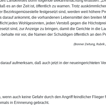
 des Landkreises Bonn folgende Bekanntmachung erlassen: „Die
ß es an der Zeit ist, öffentlich zu warnen. Trotz auskömmliche
r Bezirksgemüsestelle festgesetzt sind, werden weit höhere P
o es darauf ankommt, die vorhandenen Lebensmittel den breiten 
flicht jedes Wohlgesinnten, jeden Verstoß gegen die Höchstpre
setzt sind, zur Anzeige zu bringen, damit die Gerichte in die 
behalte mir vor, die Namen der Schuldigen öffentlich an den Pr
(Bonner Zeitung, Rubrik 
arauf aufmerksam, daß auch jetzt in der neueingerichteten Ver
 wenn auch keine Gefahr durch den Angriff feindlicher Flieger
mals in Erinnerung gebracht.